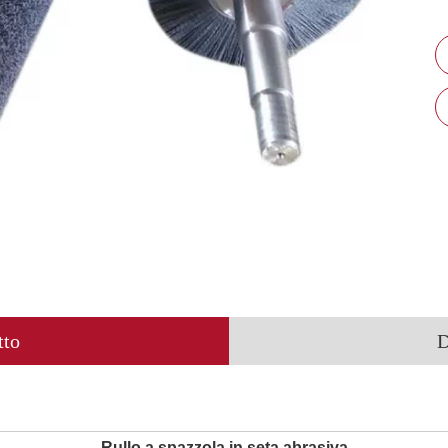
tto
D
Rullo a spazzola in seta abrasiva