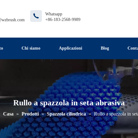
Whatsapp
+86-183-2568-9989
@wzbrush.com
to
Chi siamo
Applicazioni
Blog
Conta
Rullo a spazzola in seta abrasiva
:
Casa
»
Prodotti
»
Spazzola cilindrica
»
Rullo a spazzola in set