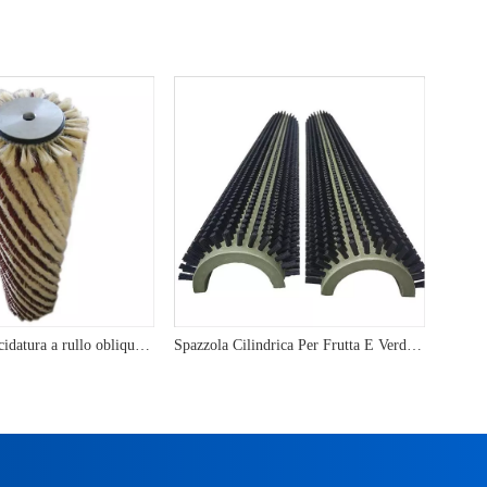
Spazzola per lucidatura a rullo obliquo in carta vetrata Sisal per lucidatrice per legno
Spazzola Cilindrica Per Frutta E Verdura