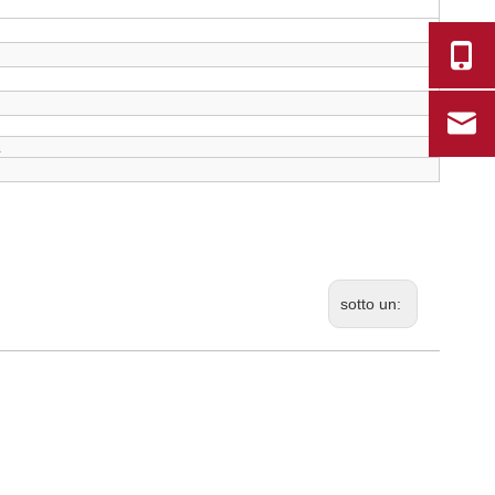
n
sotto un: