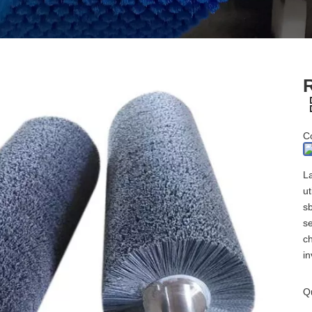
R
Co
L
ut
sb
s
ch
in
Q