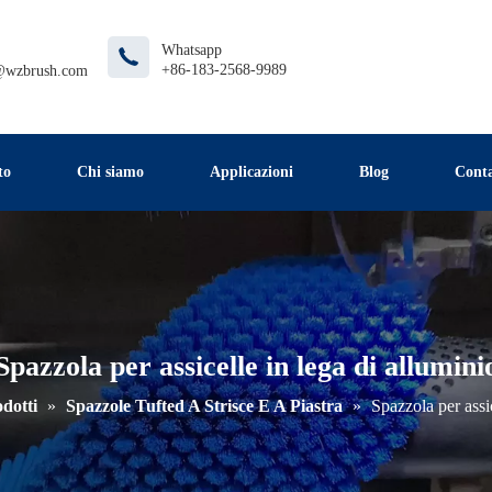
Whatsapp
+86-183-2568-9989
@wzbrush.com
to
Chi siamo
Applicazioni
Blog
Conta
Spazzola per assicelle in lega di allumini
dotti
»
Spazzole Tufted A Strisce E A Piastra
»
Spazzola per assic