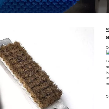
S
Co
L
re
bu
un
re
Q