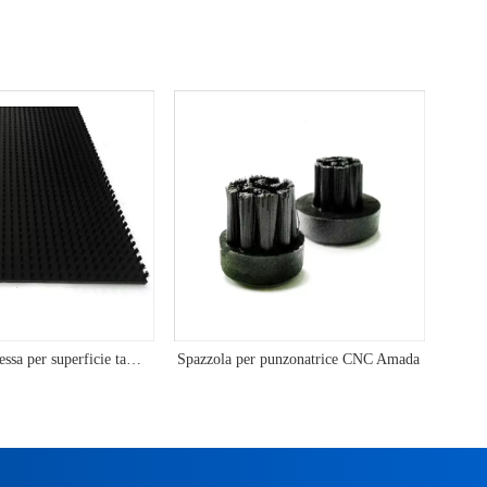
Spazzole per pressa per superficie tampone in materiale metallico per punzonatura CNC
Spazzola per punzonatrice CNC Amada