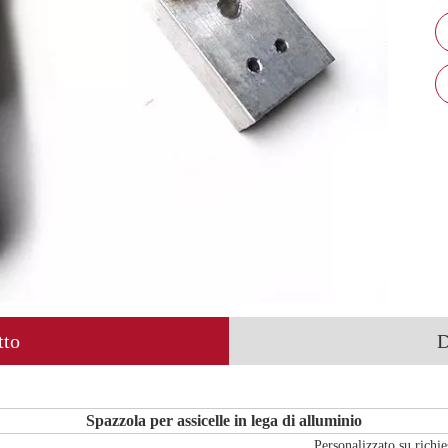
tto
D
Spazzola per assicelle in lega di alluminio
Personalizzato su richie