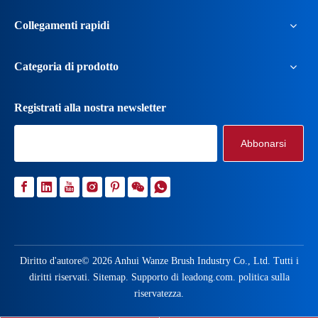
Collegamenti rapidi
Categoria di prodotto
Spazzola a molla a filo avvolto
La spazzola a molla a filo avvolto è un prodotto a spazzola con strutt
Registrati alla nostra newsletter
Abbonarsi
Diritto d'autore©
2026
Anhui Wanze Brush Industry Co., Ltd. Tutti i
diritti riservati.
Sitemap
. Supporto di
leadong.com
.
politica sulla
riservatezza
.