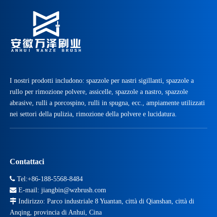
Quando si installano le spazzole del nastro trasportatore, è necessario annotare i dettagli
Quando si installano le spazzole del nastro trasportatore, è necessari
I nostri prodotti includono: spazzole per nastri sigillanti, spazzole a
rullo per rimozione polvere, assicelle, spazzole a nastro, spazzole
abrasive, rulli a porcospino, rulli in spugna, ecc., ampiamente utilizzati
nei settori della pulizia, rimozione della polvere e lucidatura.
Contattaci

Tel:+86-188-5568-8484

E-mail:
jiangbin@wzbrush.com

Indirizzo: Parco industriale 8 Yuantan, città di Qianshan, città di
Anqing, provincia di Anhui, Cina