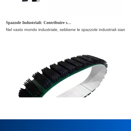
Spazzole Industriali: Contribuire silenziosamente allo sviluppo industriale.
Nel vasto mondo industriale, sebbene le spazzole industriali siano po