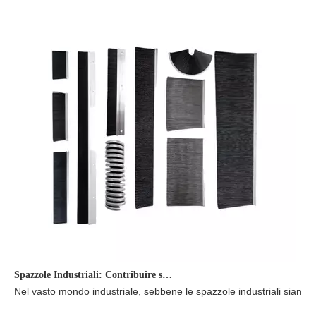
Spazzole Industriali: Contribuire silenziosamente allo sviluppo industriale.
Nel vasto mondo industriale, sebbene le spazzole industriali siano po