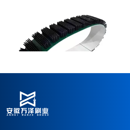
Quando si installano le spazzole del nastro trasportatore, è necessario annotare i dettagli
Quando si installano le spazzole del nastro trasportatore, è necessari