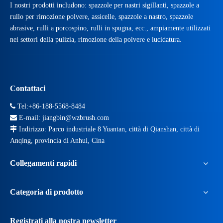
I nostri prodotti includono: spazzole per nastri sigillanti, spazzole a
rullo per rimozione polvere, assicelle, spazzole a nastro, spazzole
abrasive, rulli a porcospino, rulli in spugna, ecc., ampiamente utilizzati
nei settori della pulizia, rimozione della polvere e lucidatura.
Contattaci

Tel:+86-188-5568-8484

E-mail:
jiangbin@wzbrush.com

Indirizzo: Parco industriale 8 Yuantan, città di Qianshan, città di
Anqing, provincia di Anhui, Cina
Collegamenti rapidi
Categoria di prodotto
Spazzola a molla a filo avvolto
Registrati alla nostra newsletter
La spazzola a molla a filo avvolto è un prodotto a spazzola con strutt